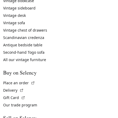
Vintage bookcase
Vintage sideboard
Vintage desk
Vintage sofa
Vintage chest of drawers
Scandinavian credenza
Antique bedside table
Second-hand Togo sofa
All our vintage furniture
Buy on Selency
(External link)
Place an order
(External link)
Delivery
(External link)
Gift Card
Our trade program
Sell on Selency