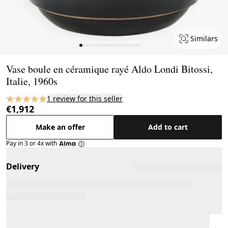
Similars
Page 1 of 20
Vase boule en céramique rayé Aldo Londi Bitossi,
Italie, 1960s
1 review for this seller
€1,912
Make an offer
Add to cart
Pay in 3 or 4x with
Delivery