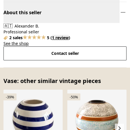
About this seller
🇦🇹
Alexander B.
Professional seller
2 sales
5
(
1 review
)
See the shop
Contact seller
Vase: other similar vintage pieces
-39%
-50%