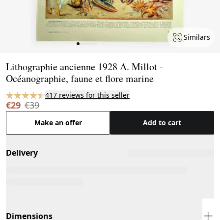
Similars
Page 1 of 7
Lithographie ancienne 1928 A. Millot -
Océanographie, faune et flore marine
417 reviews for this seller
€29
€39
Make an offer
Add to cart
Delivery
Dimensions