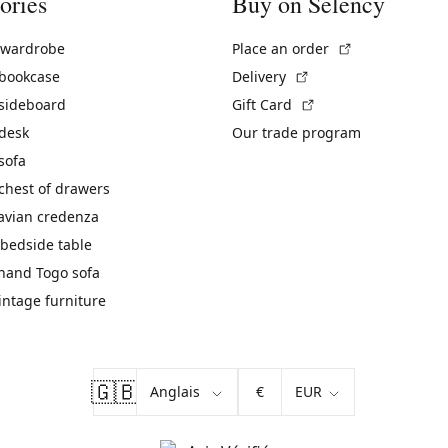
ories
Buy on Selency
(External link)
 wardrobe
Place an order
(External link)
 bookcase
Delivery
(External link)
 sideboard
Gift Card
 desk
Our trade program
sofa
chest of drawers
avian credenza
bedside table
hand Togo sofa
vintage furniture
🇬🇧
€