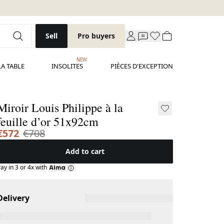
Sell
Pro buyers
NEW
LA TABLE
INSOLITES
PIÈCES D'EXCEPTION
Miroir Louis Philippe à la
feuille d’or 51x92cm
€572
€708
Add to cart
ay in 3 or 4x with
Delivery