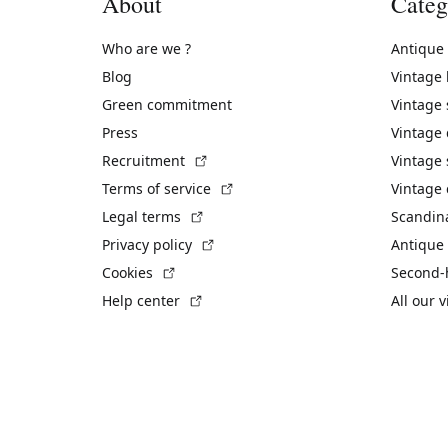
About
Categ
Who are we ?
Antique
Blog
Vintage
Green commitment
Vintage
Press
Vintage
(External link)
Recruitment
Vintage 
(External link)
Terms of service
Vintage 
(External link)
Legal terms
Scandin
(External link)
Privacy policy
Antique 
(External link)
Cookies
Second-
(External link)
Help center
All our 