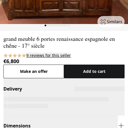
Similars
Page 1 of 15
grand meuble 6 portes renaissance espagnole en
chêne - 17° siècle
9 reviews for this seller
€6,800
Make an offer
Add to cart
Delivery
Dimensions