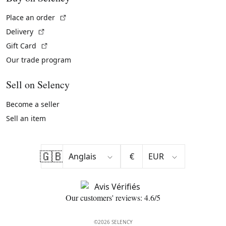
(External link)
Place an order
(External link)
Delivery
(External link)
Gift Card
Our trade program
Sell on Selency
Become a seller
Sell an item
🇬🇧
€
Our customers' reviews: 4.6/5
©2026 SELENCY