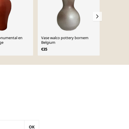
onumental en
Vase walco pottery bornem
Grand vase «
ge
Belgium
€40
€50
€35
OK