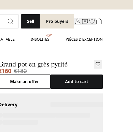
Sell
Pro buyers
NEW
LA TABLE
INSOLITES
PIÈCES D'EXCEPTION
Grand pot en grès pyrité
€160
€180
Make an offer
Add to cart
Delivery