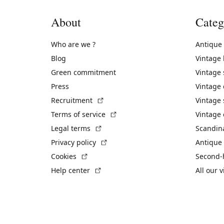
About
Categ
Who are we ?
Antique
Blog
Vintage
Green commitment
Vintage
Press
Vintage
(External link)
Recruitment
Vintage 
(External link)
Terms of service
Vintage 
(External link)
Legal terms
Scandin
(External link)
Privacy policy
Antique 
(External link)
Cookies
Second-
(External link)
Help center
All our 