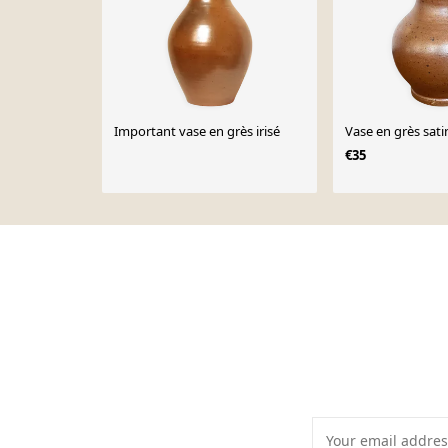
Important vase en grès irisé
Vase en grès sati
€35
Page 1 of 10