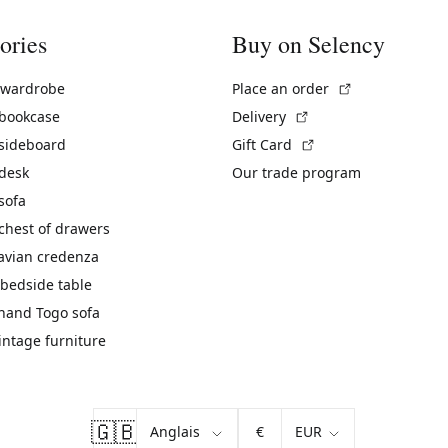
ories
Buy on Selency
(External link)
 wardrobe
Place an order
(External link)
 bookcase
Delivery
(External link)
 sideboard
Gift Card
 desk
Our trade program
sofa
chest of drawers
avian credenza
bedside table
hand Togo sofa
vintage furniture
🇬🇧
€