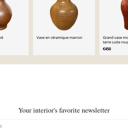
né
Vase en céramique marron
Grand vase m
terre cuite rou
€450
Your interior's favorite newsletter