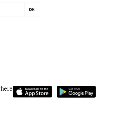
OK
where