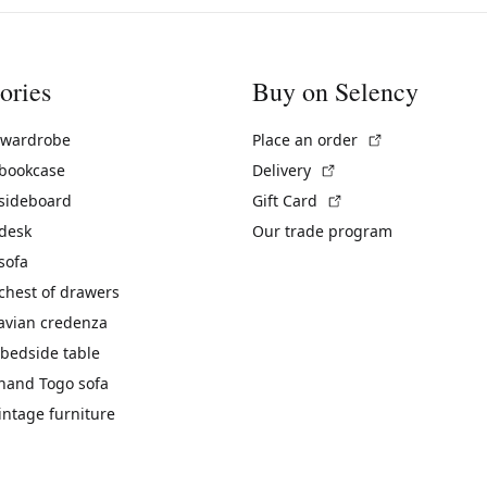
ories
Buy on Selency
(External link)
 wardrobe
Place an order
(External link)
 bookcase
Delivery
(External link)
 sideboard
Gift Card
 desk
Our trade program
sofa
chest of drawers
avian credenza
bedside table
hand Togo sofa
vintage furniture