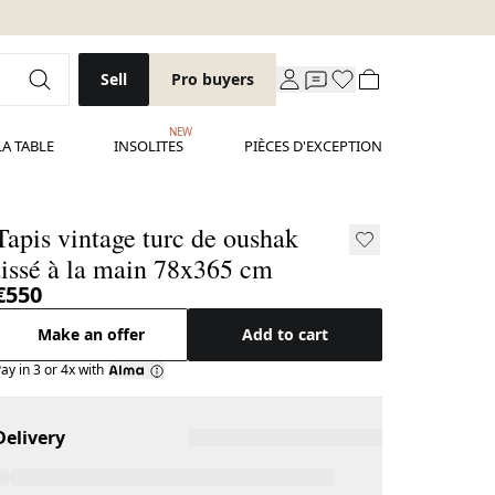
Sell
Pro buyers
NEW
LA TABLE
INSOLITES
PIÈCES D'EXCEPTION
Tapis vintage turc de oushak
tissé à la main 78x365 cm
€550
Make an offer
Add to cart
ay in 3 or 4x with
Delivery