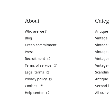
About
Categ
Who are we ?
Antique
Blog
Vintage
Green commitment
Vintage
Press
Vintage
(External link)
Recruitment
Vintage 
(External link)
Terms of service
Vintage 
(External link)
Legal terms
Scandin
(External link)
Privacy policy
Antique 
(External link)
Cookies
Second-
(External link)
Help center
All our 