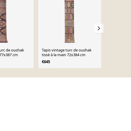
turc de oushak
Tapis vintage turc de oushak
Tapis vintag
n 77x387 cm
tissé à la main 72x384 cm
main en lain
années 1970
€645
€526