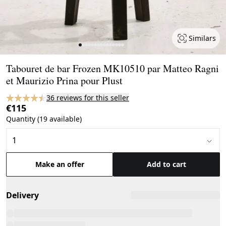
Similars
Page 1 of 15
Tabouret de bar Frozen MK10510 par Matteo Ragni
et Maurizio Prina pour Plust
36 reviews for this seller
€115
Quantity (19 available)
Make an offer
Add to cart
Delivery