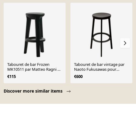
Tabouret de bar Frozen
Tabouret de bar vintage par
MK10511 par Matteo Ragni et
Naoto Fukusawas pour
Maurizio Prina pour Plust
Magis, années 2000
€115
€600
Page 1 of 10
Discover more similar items