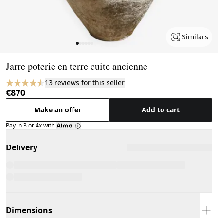
Similars
Page 1 of 6
Jarre poterie en terre cuite ancienne
13 reviews for this seller
€870
Make an offer
Add to cart
Pay in 3 or 4x with
Delivery
Dimensions