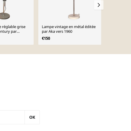
 réglable grise
Lampe vintage en métal éditée
Lampe vintage 1960 Monteuse
entury par
par Aka vers 1960
Delmas roug
s 1970.
€150
€119
OK