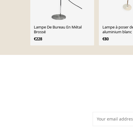
Lampe De Bureau En Métal
Lampe à poser d
Brossé
aluminium blanc
Germany vintag
€228
€80
Page 1 of 10