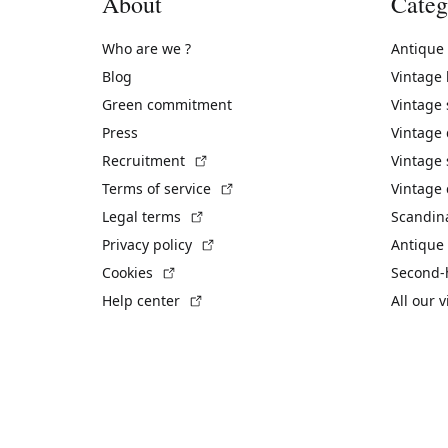
About
Categ
Who are we ?
Antique
Blog
Vintage
Green commitment
Vintage
Press
Vintage
(External link)
Recruitment
Vintage 
(External link)
Terms of service
Vintage 
(External link)
Legal terms
Scandin
(External link)
Privacy policy
Antique 
(External link)
Cookies
Second-
(External link)
Help center
All our 