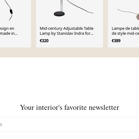
esign en
Mid-century Adjustable Table
Lampe de table
 made in
Lamp by Stanislav Indra for
de style mid-c
e
Combi Lux, 1970's.
Napako, année
€320
€389
Your interior's favorite newsletter