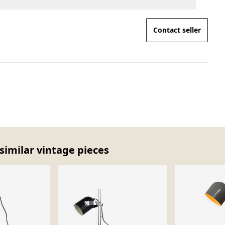
Contact seller
similar vintage pieces