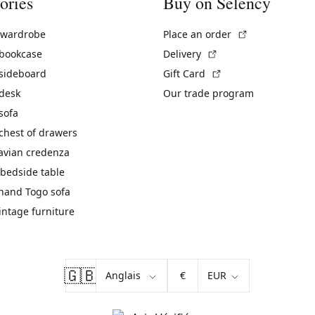
ories
Buy on Selency
(External link)
 wardrobe
Place an order
(External link)
 bookcase
Delivery
(External link)
 sideboard
Gift Card
 desk
Our trade program
sofa
chest of drawers
avian credenza
bedside table
hand Togo sofa
vintage furniture
🇬🇧
€