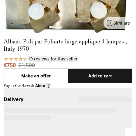
Similars
Page 1 of 8
Albano Poli par Poliarte large applique 4 lampes ,
Italy 1970
19 reviews for this seller
€750
€1,500
Make an offer
Add to cart
Pay in 3 or 4x with
Delivery