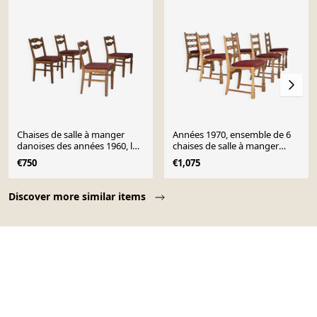
Chaises de salle à manger
Années 1970, ensemble de 6
danoises des années 1960, lot
chaises de salle à manger
de 4 pièces, tissu en laine, bois
danoises, bon état d'origine,
€750
€1,075
de chêne massif.
meubles en laine.
Page 1 of 10
Discover more similar items