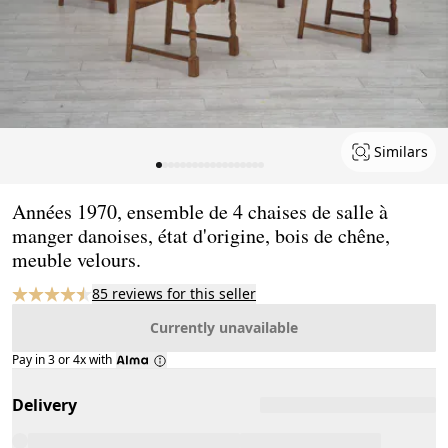
Similars
Page 1 of 18
Années 1970, ensemble de 4 chaises de salle à
manger danoises, état d'origine, bois de chêne,
meuble velours.
85 reviews for this seller
Currently unavailable
Pay in 3 or 4x with
Delivery