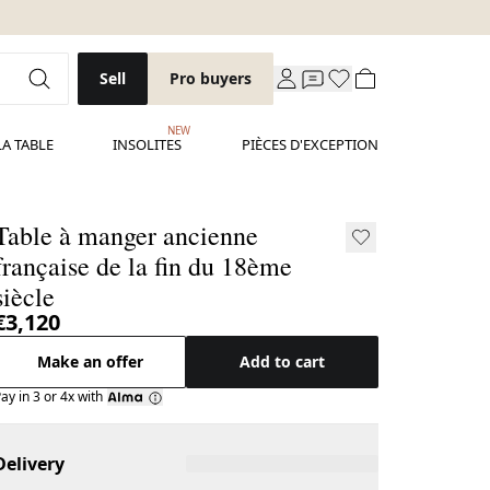
Sell
Pro buyers
NEW
LA TABLE
INSOLITES
PIÈCES D'EXCEPTION
Table à manger ancienne
française de la fin du 18ème
siècle
€3,120
Make an offer
Add to cart
ay in 3 or 4x with
Delivery