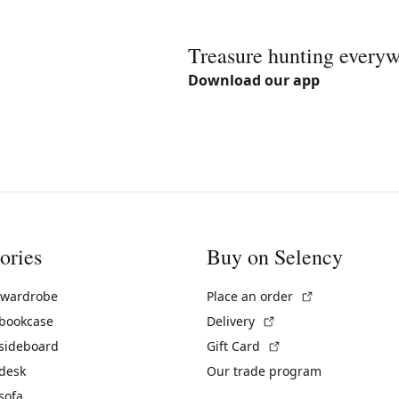
Treasure hunting every
Download our app
ories
Buy on Selency
(External link)
 wardrobe
Place an order
(External link)
 bookcase
Delivery
(External link)
 sideboard
Gift Card
 desk
Our trade program
sofa