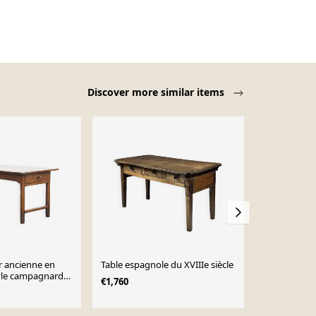
Discover more similar items
Sold out
r ancienne en
Table espagnole du XVIIIe siècle
Ancienne ta
tyle campagnard
€1,760
 XIXe siècle