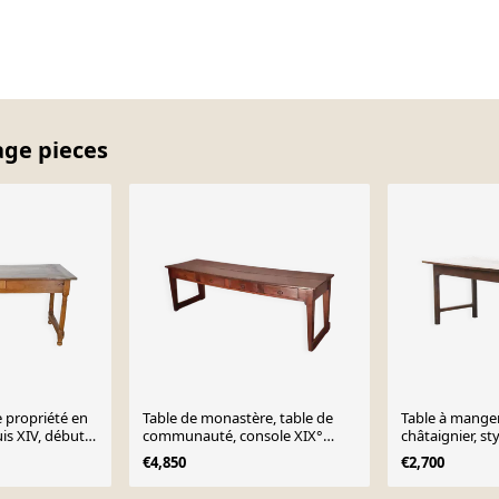
age pieces
e propriété en
Table de monastère, table de
Table à mange
uis XIV, début
communauté, console XIX°
châtaignier, s
noyer massif
français, début
€4,850
€2,700