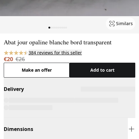
Similars
Page 1 of 10
Abat jour opaline blanche bord transparent
384 reviews for this seller
€20
€26
Make an offer
Add to cart
Delivery
Dimensions