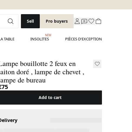
Sell
Pro buyers
NEW
LA TABLE
INSOLITES
PIÈCES D'EXCEPTION
Lampe bouillotte 2 feux en
laiton doré , lampe de chevet ,
lampe de bureau
€75
Add to cart
Delivery