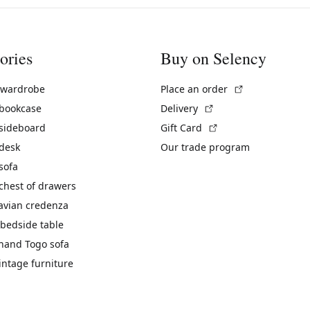
ories
Buy on Selency
(External link)
 wardrobe
Place an order
(External link)
 bookcase
Delivery
(External link)
 sideboard
Gift Card
 desk
Our trade program
sofa
chest of drawers
avian credenza
bedside table
hand Togo sofa
vintage furniture