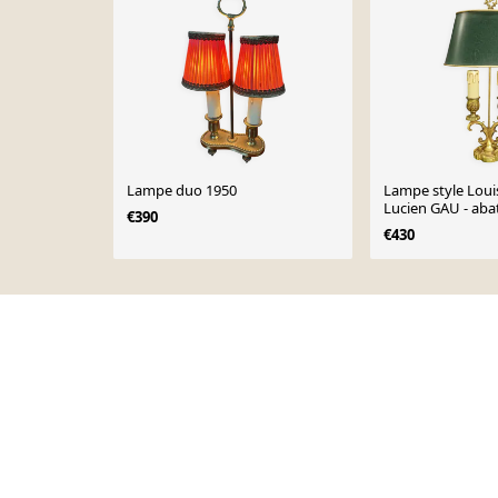
Lampe duo 1950
Lampe style Loui
Lucien GAU - abat
€390
effet craque
€430
Page 1 of 10