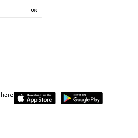
OK
where