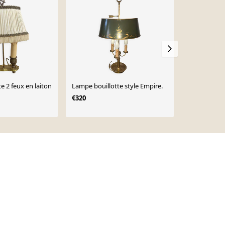
Lampe bouillote 2 feux en laiton
Lampe bouillotte style Empire.
Lampe bouill
Empire
€320
€70