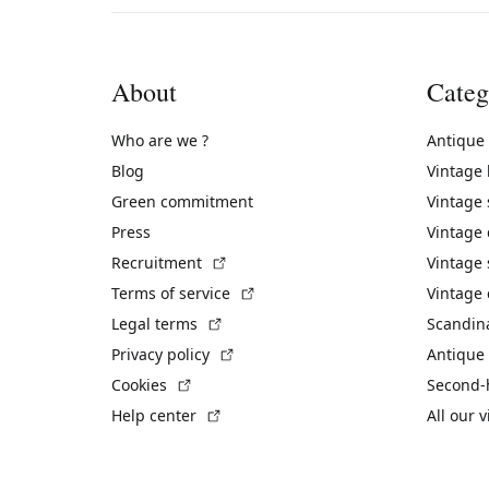
About
Categ
Who are we ?
Antique
Blog
Vintage
Green commitment
Vintage
Press
Vintage
(External link)
Recruitment
Vintage 
(External link)
Terms of service
Vintage 
(External link)
Legal terms
Scandin
(External link)
Privacy policy
Antique 
(External link)
Cookies
Second-
(External link)
Help center
All our 