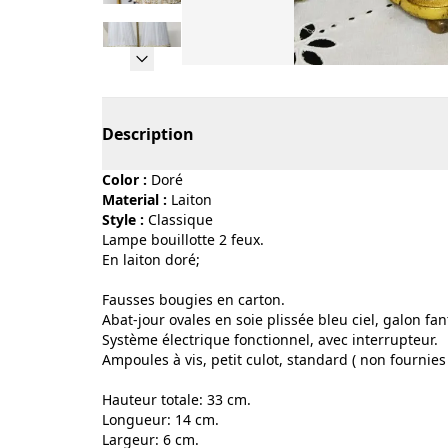
Page 1 of 10
Description
Color :
doré
Material :
laiton
Style :
classique
Lampe bouillotte 2 feux.
En laiton doré;
Fausses bougies en carton.
Abat-jour ovales en soie plissée bleu ciel, galon fa
Système électrique fonctionnel, avec interrupteur.
Ampoules à vis, petit culot, standard ( non fournies 
Hauteur totale: 33 cm.
Longueur: 14 cm.
Largeur: 6 cm.