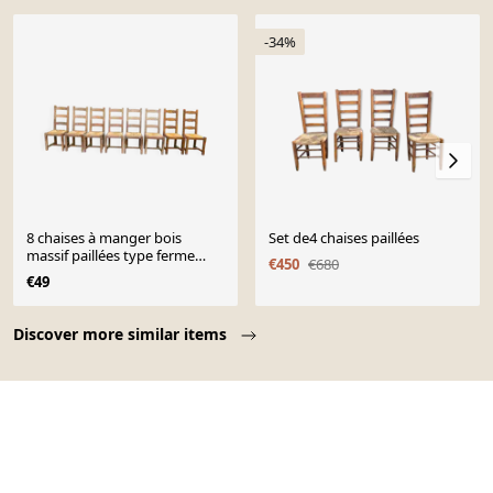
-34%
8 chaises à manger bois
Set de4 chaises paillées
massif paillées type ferme
€450
€680
dossier haut
€49
Page 1 of 10
Discover more similar items