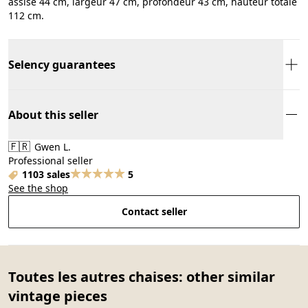
assise 44 cm, largeur 47 cm, profondeur 43 cm, hauteur totale
112 cm.
Selency guarantees
About this seller
🇫🇷
Gwen L.
Professional seller
1103 sales
5
See the shop
Contact seller
Toutes les autres chaises: other similar
vintage pieces