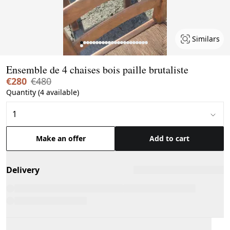
Similars
Page 1 of 23
Ensemble de 4 chaises bois paille brutaliste
€280
€480
Quantity (4 available)
Make an offer
Add to cart
Delivery