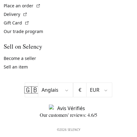
(External link)
Place an order
(External link)
Delivery
(External link)
Gift Card
Our trade program
Sell on Selency
Become a seller
Sell an item
🇬🇧
€
Our customers' reviews: 4.6/5
©2026 SELENCY