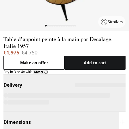
Similars
Page 1 of 18
Table d’appoint peinte à la main par Decalage,
Italie 1957
€1,975
€4,750
Make an offer
Add to cart
Pay in 3 or 4x with
Delivery
Dimensions