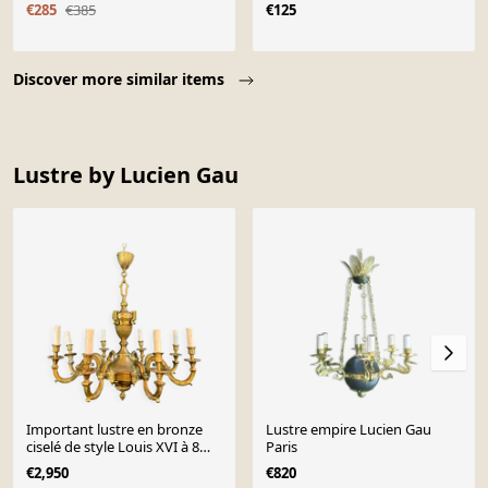
€285
€385
€125
Page 1 of 10
Discover more similar items
Lustre by Lucien Gau
Important lustre en bronze
Lustre empire Lucien Gau
ciselé de style Louis XVI à 8
Paris
bras de lumière de Lucien Gau
€2,950
€820