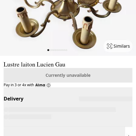
Similars
Page 1 of 11
Lustre laiton Lucien Gau
Currently unavailable
Pay in 3 or 4x with
Delivery