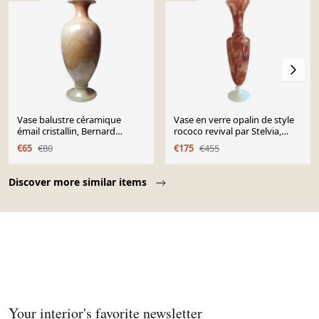
Vase balustre céramique
Vase en verre opalin de style
émail cristallin, Bernard
rococo revival par Stelvia,
Guipouy Atelier du Bol Doré
soufflé à la main, Italie,
€65
€80
€175
€455
années 1950.
Page 1 of 10
Discover more similar items
Your interior's favorite newsletter