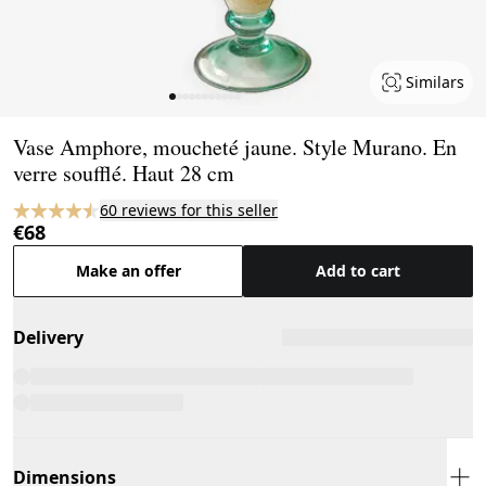
Similars
Page 1 of 11
Vase Amphore, moucheté jaune. Style Murano. En
verre soufflé. Haut 28 cm
60 reviews for this seller
€68
Make an offer
Add to cart
Delivery
Dimensions