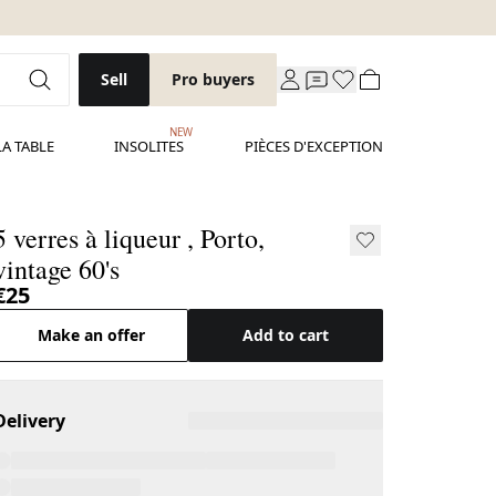
Sell
Pro buyers
NEW
LA TABLE
INSOLITES
PIÈCES D'EXCEPTION
5 verres à liqueur , Porto,
vintage 60's
€25
Make an offer
Add to cart
Delivery