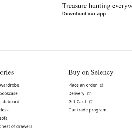
Treasure hunting every
Download our app
ories
Buy on Selency
(External link)
 wardrobe
Place an order
(External link)
 bookcase
Delivery
(External link)
 sideboard
Gift Card
 desk
Our trade program
sofa
chest of drawers