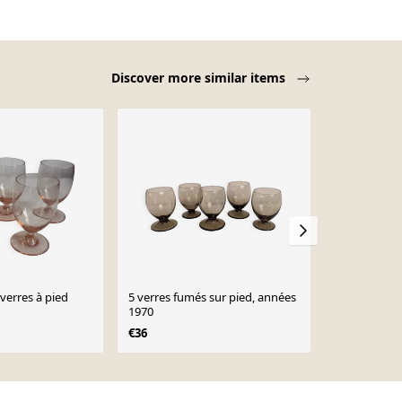
Discover more similar items
 verres à pied
5 verres fumés sur pied, années
5 petits verr
1970
verre
€36
€30