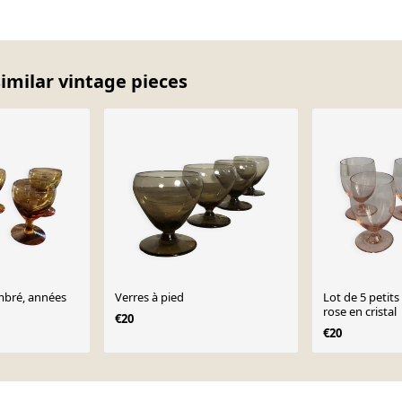
similar vintage pieces
ambré, années
Verres à pied
Lot de 5 petits
rose en cristal
€20
€20