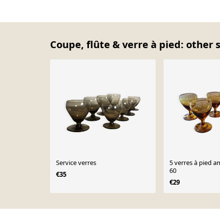
Coupe, flûte & verre à pied: other 
Service verres
5 verres à pied 
60
€35
€29
Page 1 of 10