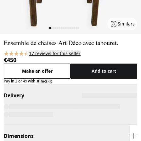
Similars
Page 1 of 16
Ensemble de chaises Art Déco avec tabouret.
17 reviews for this seller
€450
Make an offer
Add to cart
Pay in 3 or 4x with
Delivery
Dimensions