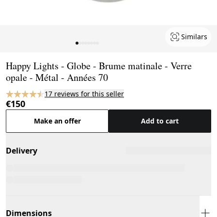
Similars
Page 1 of 8
Happy Lights - Globe - Brume matinale - Verre
opale - Métal - Années 70
17 reviews for this seller
€150
Make an offer
Add to cart
Delivery
Dimensions