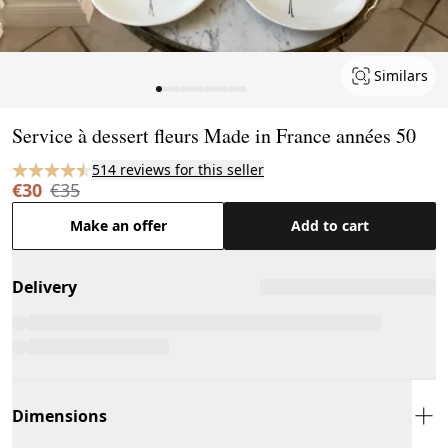
Similars
Page 1 of 15
Service à dessert fleurs Made in France années 50
514 reviews for this seller
€30
€35
Make an offer
Add to cart
Delivery
Dimensions