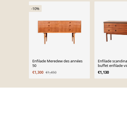
-10%
Enfilade Meredew des années
Enfilade scandin
50
buffet enfilade 
60
€1,300
€1,450
€1,130
Page 1 of 10