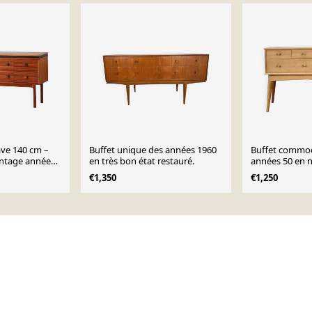
ave 140 cm –
Buffet unique des années 1960
Buffet commod
vintage années
en très bon état restauré.
années 50 en n
moderne vint
€1,350
€1,250