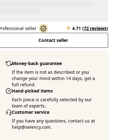
Professional seller
4.71
(
72 reviews
)
Contact seller
Money-back guarantee
If the item is not as described or you
change your mind within 14 days, get a
full refund.
Hand-picked items
Each piece is carefully selected by our
team of experts.
Customer service
If you have any questions, contact us at
help@selency.com.