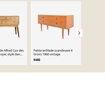
Sold out
e Alfred Cox des
Petite enfilade scandinave 4
Enfilade bass
oyer, style danois
tiroirs 1960 vintage
années 70
age
€440