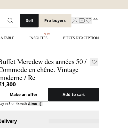
Sell
Pro buyers
NEW
LA TABLE
INSOLITES
PIÈCES D'EXCEPTION
Buffet Meredew des années 50 /
Commode en chêne. Vintage
moderne / Re
€1,300
Make an offer
Add to cart
ay in 3 or 4x with
Delivery