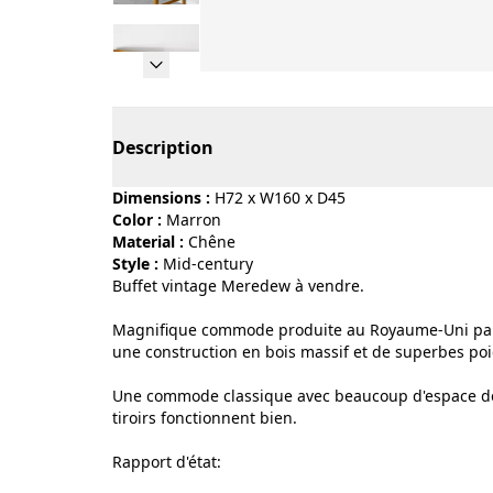
Page 1 of 10
Description
Dimensions :
H72 x W160 x D45
Color :
marron
Material :
chêne
Style :
mid-century
Buffet vintage Meredew à vendre.
Magnifique commode produite au Royaume-Uni par M
une construction en bois massif et de superbes po
Une commode classique avec beaucoup d'espace de ra
tiroirs fonctionnent bien.
Rapport d'état: