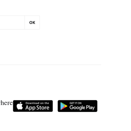
OK
where