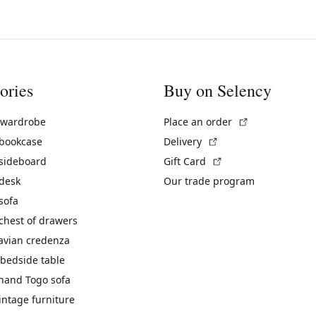
ories
Buy on Selency
(External link)
 wardrobe
Place an order
(External link)
 bookcase
Delivery
(External link)
 sideboard
Gift Card
 desk
Our trade program
sofa
chest of drawers
avian credenza
bedside table
hand Togo sofa
vintage furniture