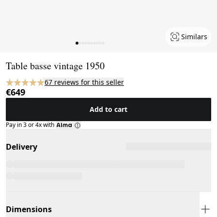
Similars
Page 1 of 10
Table basse vintage 1950
67 reviews for this seller
€649
Add to cart
Pay in 3 or 4x with
Delivery
Dimensions