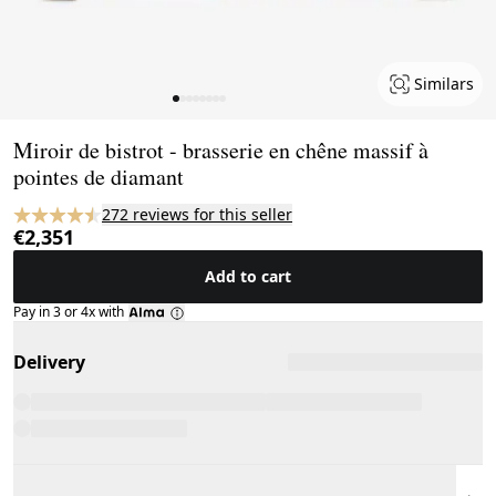
Similars
Page 1 of 8
Miroir de bistrot - brasserie en chêne massif à
pointes de diamant
272 reviews for this seller
€2,351
Add to cart
Pay in 3 or 4x with
Delivery