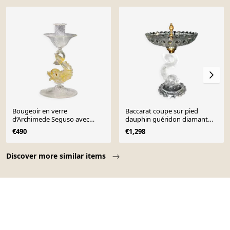
Bougeoir en verre
Baccarat coupe sur pied
d’Archimede Seguso avec
dauphin guéridon diamant
dauphin, vers les années 1960
pierreries en cristal signé
€490
€1,298
Page 1 of 10
Discover more similar items