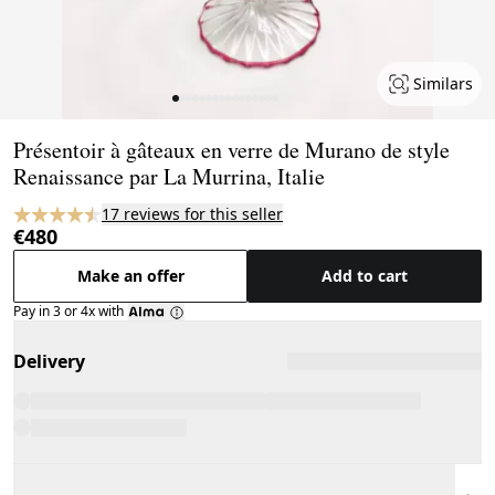
Similars
Page 1 of 16
Présentoir à gâteaux en verre de Murano de style
Renaissance par La Murrina, Italie
17 reviews for this seller
€480
Make an offer
Add to cart
Pay in 3 or 4x with
Delivery