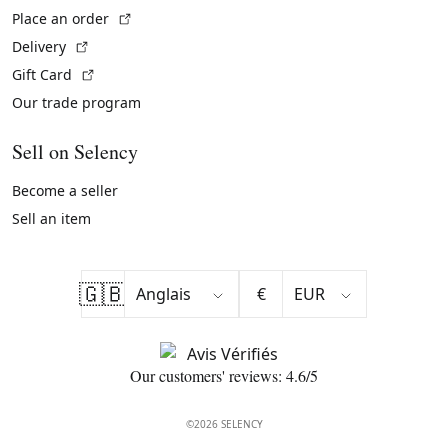
(External link)
Place an order
(External link)
Delivery
(External link)
Gift Card
Our trade program
Sell on Selency
Become a seller
Sell an item
🇬🇧
€
Our customers' reviews: 4.6/5
©2026 SELENCY