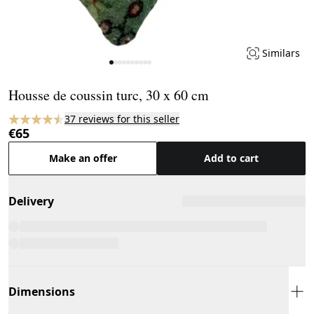
Similars
Page 1 of 10
Housse de coussin turc, 30 x 60 cm
37 reviews for this seller
€65
Make an offer
Add to cart
Delivery
Dimensions