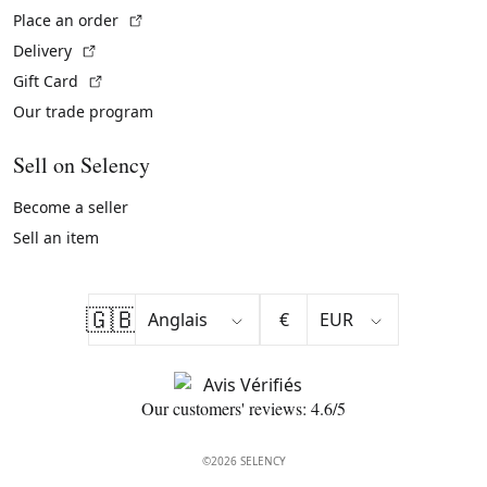
(External link)
Place an order
(External link)
Delivery
(External link)
Gift Card
Our trade program
Sell on Selency
Become a seller
Sell an item
🇬🇧
€
Our customers' reviews: 4.6/5
©2026 SELENCY