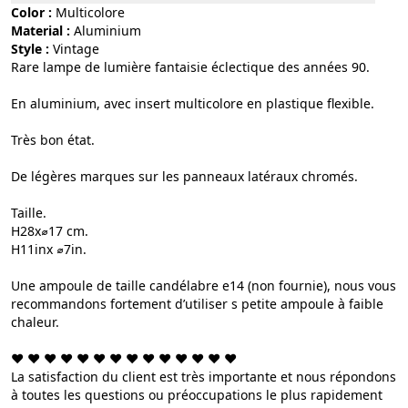
Color :
multicolore
Material :
aluminium
Style :
vintage
Rare lampe de lumière fantaisie éclectique des années 90.
En aluminium, avec insert multicolore en plastique flexible.
Très bon état.
De légères marques sur les panneaux latéraux chromés.
Taille.
H28x⌀17 cm.
H11inx ⌀7in.
Une ampoule de taille candélabre e14 (non fournie), nous vous
recommandons fortement d’utiliser s petite ampoule à faible
chaleur.
❤︎ ❤︎ ❤︎ ❤︎ ❤︎ ❤︎ ❤︎ ❤︎ ❤︎ ❤︎ ❤︎ ❤︎ ❤︎ ❤︎
La satisfaction du client est très importante et nous répondons
à toutes les questions ou préoccupations le plus rapidement