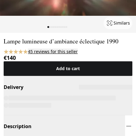
Similars
Page 1 of 11
Lampe lumineuse d’ambiance éclectique 1990
45 reviews for this seller
€140
Add to cart
Delivery
Description