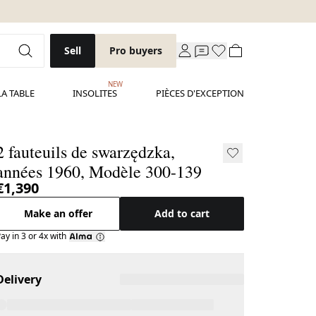
Sell
Pro buyers
NEW
LA TABLE
INSOLITES
PIÈCES D'EXCEPTION
2 fauteuils de swarzędzka,
années 1960, Modèle 300-139
€1,390
Make an offer
Add to cart
ay in 3 or 4x with
Delivery