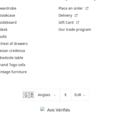
(External link)
 wardrobe
Place an order
(External link)
 bookcase
Delivery
(External link)
 sideboard
Gift Card
 desk
Our trade program
sofa
chest of drawers
avian credenza
bedside table
hand Togo sofa
vintage furniture
🇬🇧
€