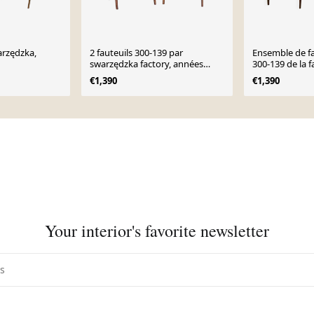
arzędzka,
2 fauteuils 300-139 par
Ensemble de f
swarzędzka factory, années
300-139 de la 
1960
meubles Swarz
€1,390
€1,390
Your interior's favorite newsletter