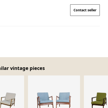
Contact seller
milar vintage pieces