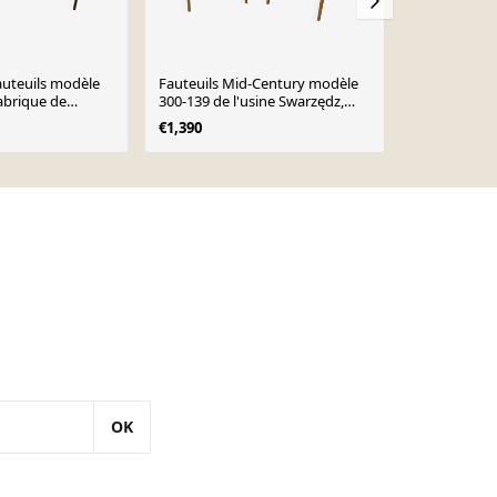
auteuils modèle
Fauteuils Mid-Century modèle
Fauteuils 30
fabrique de
300-139 de l'usine Swarzędz,
Swarzędzka, 
ędz, années 1960
années 1960, lot de 2
€1,390
€1,390
OK