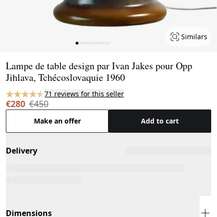
Similars
Page 1 of 12
Lampe de table design par Ivan Jakes pour Opp
Jihlava, Tchécoslovaquie 1960
71 reviews for this seller
€280
€450
Make an offer
Add to cart
Delivery
Dimensions