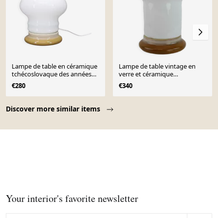
Lampe de table en céramique
Lampe de table vintage en
tchécoslovaque des années
verre et céramique
1960 avec verre opalin.
Osvetlovaci Sklo Valasske
€280
€340
Mezirici, 1970
Page 1 of 10
Discover more similar items
Your interior's favorite newsletter