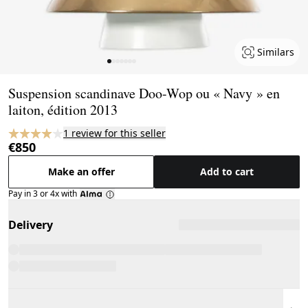
Similars
Page 1 of 7
Suspension scandinave Doo-Wop ou « Navy » en
laiton, édition 2013
1 review for this seller
€850
Make an offer
Add to cart
Pay in 3 or 4x with
Delivery