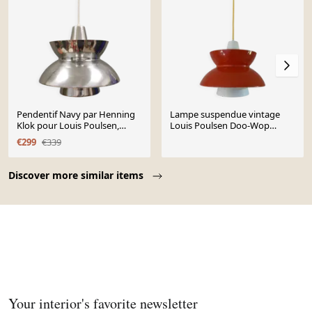
Pendentif Navy par Henning
Lampe suspendue vintage
Klok pour Louis Poulsen,
Louis Poulsen Doo-Wop
Chrome, années 1960-70
rouge
€299
€339
Danemark
Page 1 of 10
Discover more similar items
Your interior's favorite newsletter