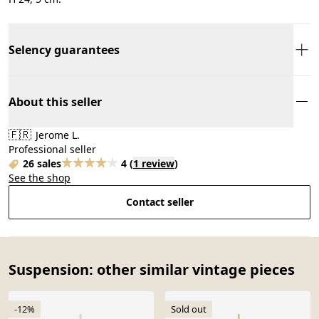
Selency guarantees
About this seller
🇫🇷
Jerome L.
Professional seller
26 sales
4
(
1 review
)
See the shop
Contact seller
Suspension: other similar vintage pieces
-12%
Sold out