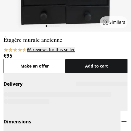
Similars
Page 1 of 8
Étagère murale ancienne
66 reviews for this seller
€95
Make an offer
Add to cart
Delivery
Dimensions