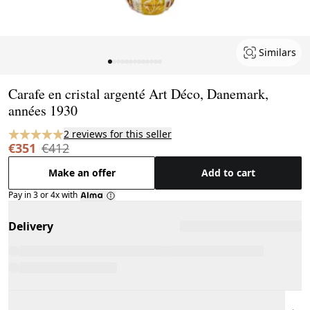
Similars
Page 1 of 13
Carafe en cristal argenté Art Déco, Danemark,
années 1930
2 reviews for this seller
€351
€412
Make an offer
Add to cart
Pay in 3 or 4x with
Delivery