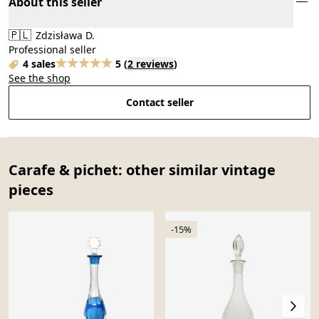
About this seller
🇵🇱
Zdzisława D.
Professional seller
4 sales
5
(
2 reviews
)
See the shop
Contact seller
Carafe & pichet: other similar vintage
pieces
-15%