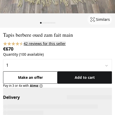
Similars
Page 1 of 10
Tapis berbere oued zam fait main
42 reviews for this seller
€670
Quantity (100 available)
Make an offer
Add to cart
Pay in 3 or 4x with
Delivery