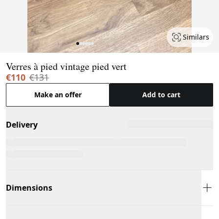
Similars
Page 1 of 6
Verres à pied vintage pied vert
€110
€131
Make an offer
Add to cart
Delivery
Dimensions