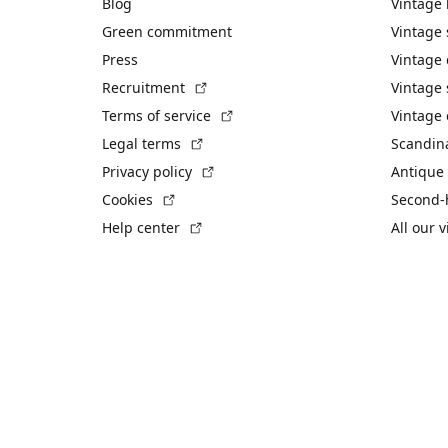
Blog
Vintage
Green commitment
Vintage
Press
Vintage
(External link)
Recruitment
Vintage 
(External link)
Terms of service
Vintage 
(External link)
Legal terms
Scandin
(External link)
Privacy policy
Antique 
(External link)
Cookies
Second-
(External link)
Help center
All our 