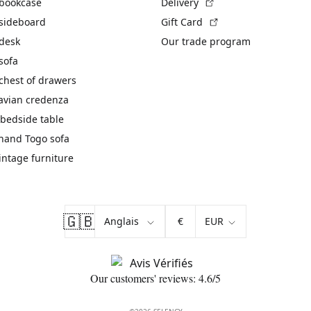
(External link)
 bookcase
Delivery
(External link)
 sideboard
Gift Card
 desk
Our trade program
sofa
chest of drawers
avian credenza
bedside table
hand Togo sofa
vintage furniture
🇬🇧
€
Our customers' reviews: 4.6/5