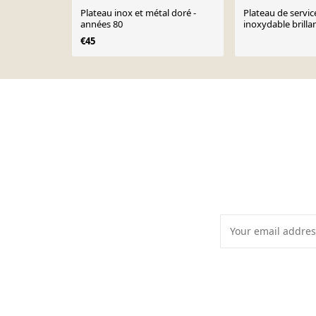
Plateau inox et métal doré -
Plateau de servic
années 80
inoxydable brillan
cm
€45
Page 1 of 10