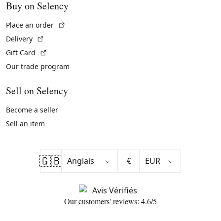
Buy on Selency
(External link)
Place an order
(External link)
Delivery
(External link)
Gift Card
Our trade program
Sell on Selency
Become a seller
Sell an item
🇬🇧
€
Our customers' reviews: 4.6/5