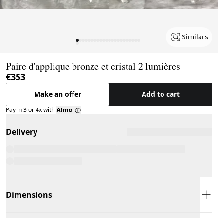
Similars
Page 1 of 23
Paire d'applique bronze et cristal 2 lumières
€353
Make an offer
Add to cart
Pay in 3 or 4x with
Delivery
Dimensions