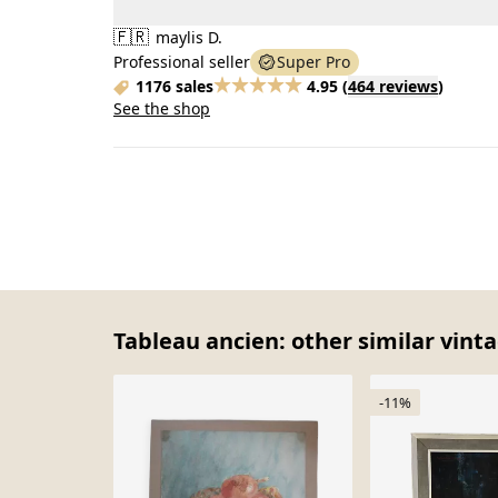
🇫🇷
maylis D.
Professional seller
Super Pro
1176 sales
4.95
(
464 reviews
)
See the shop
Tableau ancien: other similar vint
-11%