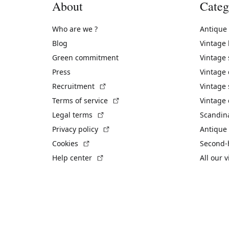
About
Categ
Who are we ?
Antique
Blog
Vintage
Green commitment
Vintage
Press
Vintage
(External link)
Recruitment
Vintage 
(External link)
Terms of service
Vintage 
(External link)
Legal terms
Scandin
(External link)
Privacy policy
Antique 
(External link)
Cookies
Second-
(External link)
Help center
All our 