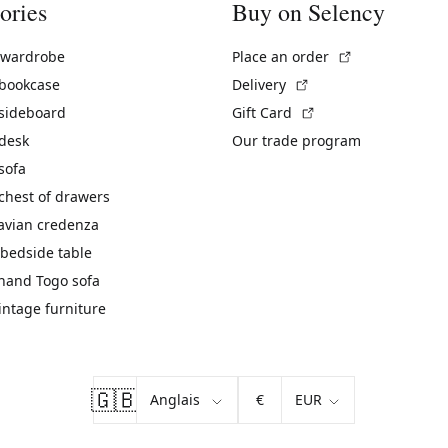
ories
Buy on Selency
(External link)
 wardrobe
Place an order
(External link)
 bookcase
Delivery
(External link)
 sideboard
Gift Card
 desk
Our trade program
sofa
chest of drawers
avian credenza
bedside table
hand Togo sofa
vintage furniture
🇬🇧
€