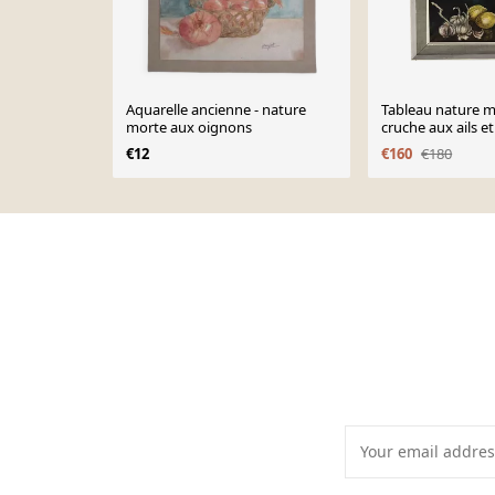
Aquarelle ancienne - nature
Tableau nature m
morte aux oignons
cruche aux ails et
€12
€160
€180
Page 1 of 10