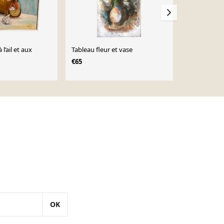
l’ail et aux
Tableau fleur et vase
Charles Jun
oranges (18
€65
€800
OK