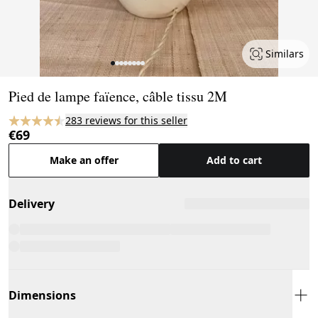
Similars
Page 1 of 8
Pied de lampe faïence, câble tissu 2M
283 reviews for this seller
€69
Make an offer
Add to cart
Delivery
Dimensions