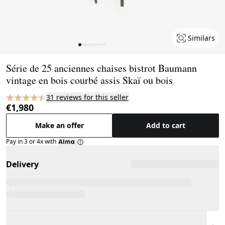
Similars
Page 1 of 9
Série de 25 anciennes chaises bistrot Baumann
vintage en bois courbé assis Skaï ou bois
31 reviews for this seller
€1,980
Make an offer
Add to cart
Pay in 3 or 4x with
Delivery