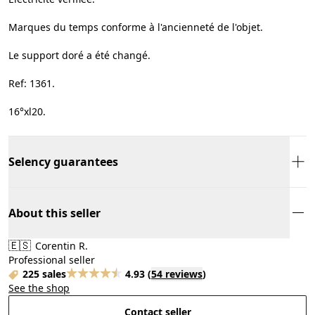
Marques du temps conforme à l'ancienneté de l'objet.
Le support doré a été changé.
Ref: 1361.
16°xl20.
Selency guarantees
About this seller
🇪🇸
Corentin R.
Professional seller
225 sales
4.93
(
54 reviews
)
See the shop
Contact seller