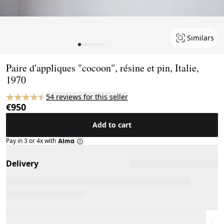
Similars
Page 1 of 9
Paire d'appliques "cocoon", résine et pin, Italie,
1970
54 reviews for this seller
€950
Add to cart
Pay in 3 or 4x with
Delivery