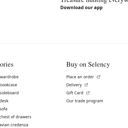
Download our app
ories
Buy on Selency
(External link)
 wardrobe
Place an order
(External link)
 bookcase
Delivery
(External link)
 sideboard
Gift Card
 desk
Our trade program
sofa
chest of drawers
avian credenza