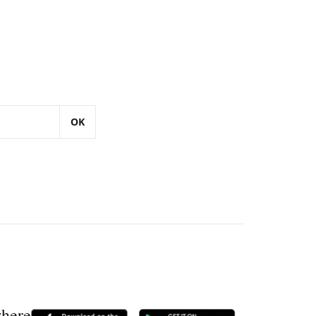
OK
where