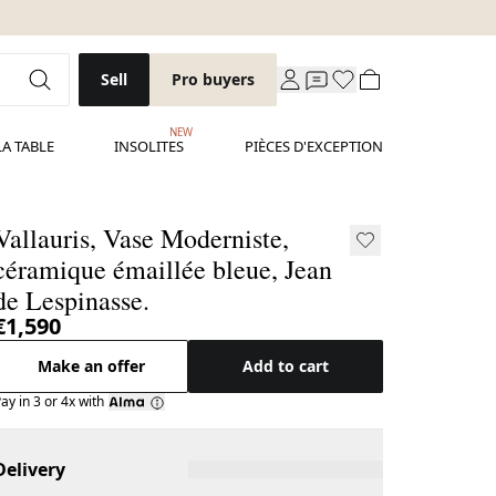
Sell
Pro buyers
NEW
LA TABLE
INSOLITES
PIÈCES D'EXCEPTION
Vallauris, Vase Moderniste,
céramique émaillée bleue, Jean
de Lespinasse.
€1,590
Make an offer
Add to cart
ay in 3 or 4x with
Delivery