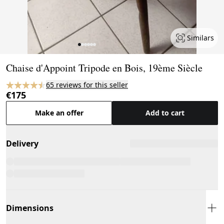
Similars
Page 1 of 6
Chaise d'Appoint Tripode en Bois, 19ème Siècle
65 reviews for this seller
€175
Make an offer
Add to cart
Delivery
Dimensions