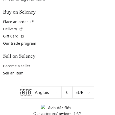
Buy on Selency
(External link)
Place an order
(External link)
Delivery
(External link)
Gift Card
Our trade program
Sell on Selency
Become a seller
Sell an item
🇬🇧
€
Our customers' reviews: 4.6/5