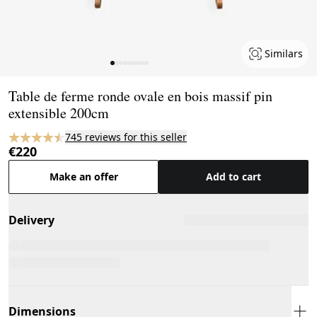
Similars
Page 1 of 9
Table de ferme ronde ovale en bois massif pin
extensible 200cm
745 reviews for this seller
€220
Make an offer
Add to cart
Delivery
Dimensions