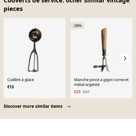
Couverts de service: other similar vintage
pieces
-38%
Cuillère à glace
Manche pince a gigot corne et
métal argenté
€13
€23
€37
Page 1 of 10
Discover more similar items