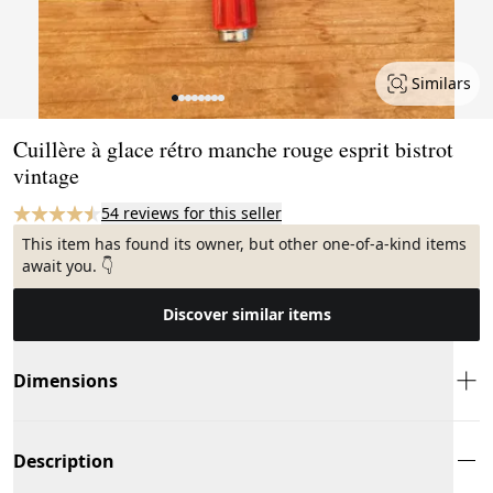
Similars
Page 1 of 8
Cuillère à glace rétro manche rouge esprit bistrot
vintage
54 reviews for this seller
This item has found its owner, but other one-of-a-kind items
await you. 👇
Discover similar items
Dimensions
Description