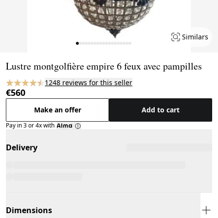
Similars
Page 1 of 19
Lustre montgolfière empire 6 feux avec pampilles
1248 reviews for this seller
€560
Make an offer
Add to cart
Pay in 3 or 4x with
Delivery
Dimensions