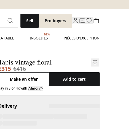
Sell
Pro buyers
NEW
LA TABLE
INSOLITES
PIÈCES D'EXCEPTION
Tapis vintage floral
€315
€416
Make an offer
Add to cart
ay in 3 or 4x with
Delivery