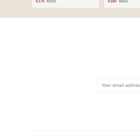
€370
€550
€580
€662
Page 1 of 10