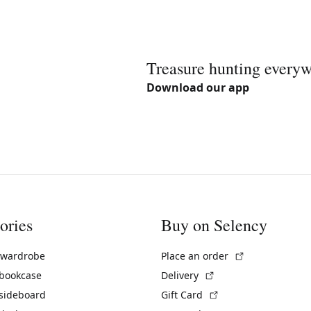
Treasure hunting every
Download our app
ories
Buy on Selency
(External link)
 wardrobe
Place an order
(External link)
 bookcase
Delivery
(External link)
 sideboard
Gift Card