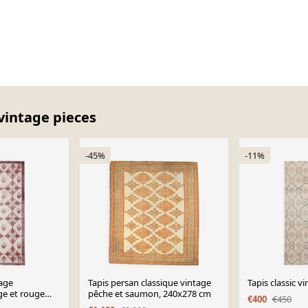
vintage pieces
-45%
-11%
tage
Tapis persan classique vintage
Tapis classic 
ge et rouge
pêche et saumon, 240x278 cm
€400
€450