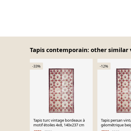
Tapis contemporain: other similar 
-33%
-12%
Tapis turc vintage bordeaux à
Tapis persan vin
motif étoiles 4x8, 140x237 cm
géométrique bei
5x8, 140x237 cm