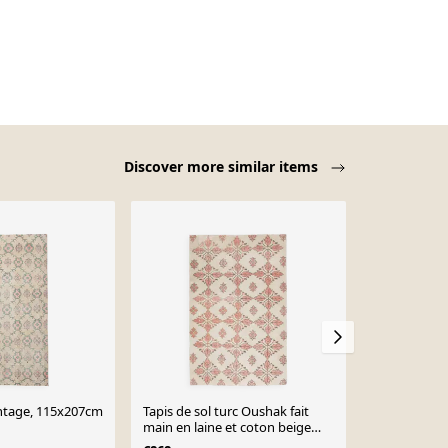
Discover more similar items
vintage, 115x207cm
Tapis de sol turc Oushak fait
Tapis vintag
main en laine et coton beige
Kayseri 200
des années 1970 134x211