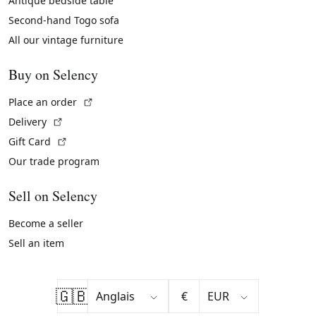
Antique bedside table
Second-hand Togo sofa
All our vintage furniture
Buy on Selency
(External link)
Place an order
(External link)
Delivery
(External link)
Gift Card
Our trade program
Sell on Selency
Become a seller
Sell an item
🇬🇧
€