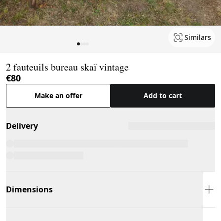
Similars
Page 1 of 4
2 fauteuils bureau skaï vintage
€80
Make an offer
Add to cart
Delivery
Dimensions