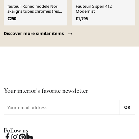
fauteuil Roneo modèle Nori
Fauteuil Gispen 412
skaï gris tubes chromés très
Modernist
bon état général
€250
€1,795
Page 1 of 10
Discover more similar items
Your interior's favorite newsletter
OK
Follow us